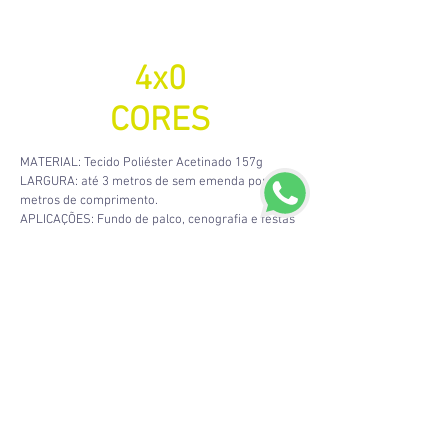
4x0
CORES
MATERIAL: Tecido Poliéster Acetinado 157g
LARGURA: até 3 metros de sem emenda por 50
metros de comprimento.
APLICAÇÕES: Fundo de palco, cenografia e festas
de aniversário e casamento.
ACABAMENTO: refile, bainha, ilhós de alumínio ou
fita carpete 50mm dupla face.
Click no slide para ampliar as imagens.
© 2003. Todos os direitos reservados.
Rua Cardoso de Morais, 294 .
Bonsucesso