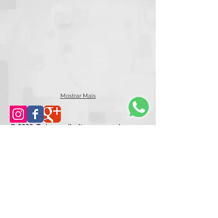
Mostrar Mais
© 2003. Todos os direitos reservados.
Rua Cardoso de Morais, 294 .
Bonsucesso
Rio de Janeiro . RJ . CEP 21032-000
invictasign@gmail.com
(21) 3041.4727
/
(21) 97003.7151 - WhatsApp